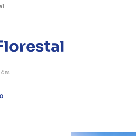
al
lorestal
ÇÕES
00