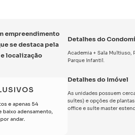
m empreendimento
Detalhes do Condom
que se destaca pela
Academia + Sala Multiuso, Pi
 e localização
Parque Infantil.
Detalhes do Imóvel
LUSIVOS
As unidades possuem cerca 
suítes) e opções de plantas 
tos e apenas 54
office e suíte master esten
 e baixo adensamento,
por andar.