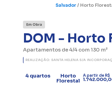
Salvador
/
Horto Florest
Em Obra
DOM - Horto F
Apartamentos de 4/4 com 130 m²
REALIZAÇÃO: SANTA HELENA S/A INCORPORA
4 quartos
Horto
A partir de R$
1.742.000,
Florestal