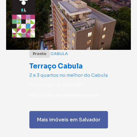
CABULA
Pronto
Terraço Cabula
2 e 3 quartos no melhor do Cabula
A partir de R$
440.000
REALIZAÇÃO: BRL INCORPORADORA
Mais imóveis em Salvador