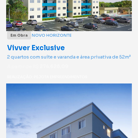
NOVO HORIZONTE
Em Obra
Vivver Exclusive
2 quartos com suíte e varanda e área privativa de 52m²
A partir de R$
274.628,09
REALIZAÇÃO: PEJOTA EMPREENDIMENTOS