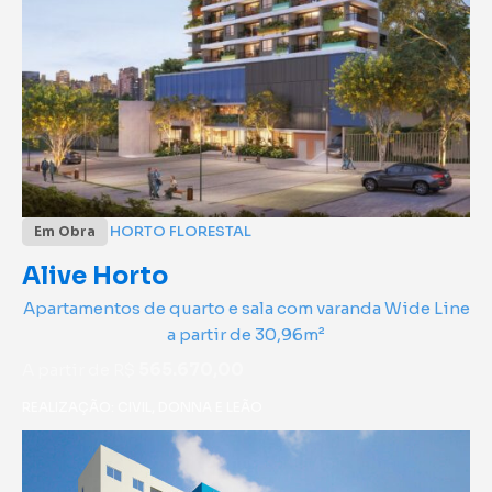
HORTO FLORESTAL
Em Obra
Alive Horto
Apartamentos de quarto e sala com varanda Wide Line
a partir de 30,96m²
A partir de R$
565.670,00
REALIZAÇÃO: CIVIL, DONNA E LEÃO