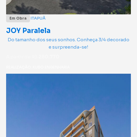
ITAPUÃ
Em Obra
JOY Paralela
Do tamanho dos seus sonhos. Conheça 3/4 decorado
e surpreenda-se!
A partir de R$
250.770
REALIZAÇÃO: KUBO ENGENHARIA