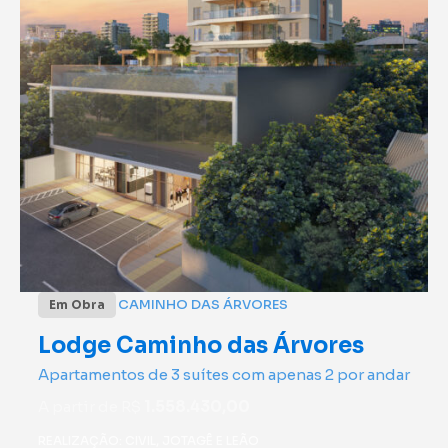
CAMINHO DAS ÁRVORES
Em Obra
Lodge Caminho das Árvores
Apartamentos de 3 suítes com apenas 2 por andar
A partir de R$
1.558.430,00
REALIZAÇÃO: CIVIL, JOTAGÊ E LEÃO