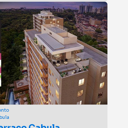
udios Prime de 18 a 24m² e Lojas em frente ao
r
partir de R$
299.900,00
alização: Franisa Empreendimentos
biliários
onto
bula
erraço Cabula