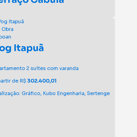
e 3 quartos no melhor do Cabula
 Obra
partir de R$
440.000
apoan
alização: BRL Incorporadora
og Itapuã
artamento 2 suítes com varanda
partir de R$
302.400,01
alização: Gráfico, Kubo Engenharia, Sertenge