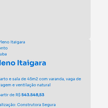
onto
tuba
leno Itaigara
arto e sala de 45m2 com varanda, vaga de
ragem e ventilação natural
partir de R$
543.548,53
alização: Construtora Segura