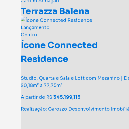
Jardim Armação
Terrazza Balena
Lançamento
Studio, Quarto e Sala e 2 Quartos - De 27,32² a
Centro
110,73m²
Ícone Connected
A partir de R$
412.245,41
Residence
Realização: Carozzo Desenvolvimento Imobiliá
Studio, Quarta e Sala e Loft com Mezanino | D
20,18m² a 77,75m²
A partir de R$
345.199,113
Realização: Carozzo Desenvolvimento Imobiliá