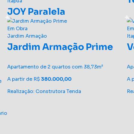
Itapuã
JOY Paralela
2 
Em Obra
Em
Do tamanho dos seus sonhos. Conheça 3/4
A 
Jardim Armação
It
decorado e surpreenda-se!
Re
Jardim Armação Prime
V
A partir de R$
250.770
rio
Realização: Kubo Engenharia
Apartamento de 2 quartos com 38,73m²
Ap
A partir de R$
380.000,00
A 
e
Realização: Construtora Tenda
Re
rio