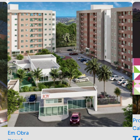
O Duo oferece apartamentos de dois quartos
St
com áreas de lazer
ma
A partir de R$
162.424
A 
Realização: Gráfico Empreendimentos
Re
Imo
Pr
Ca
Em Obra
T