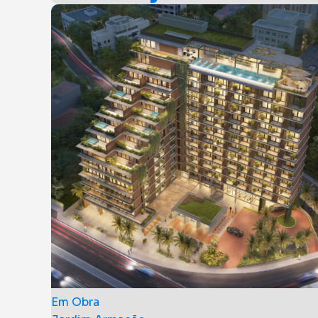
Studios prontos para morar
A partir de R$
382.898,03
Realização: SBR Construção
Em Obra