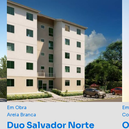
Em Obra
Em
Areia Branca
Co
Duo Salvador Norte
O