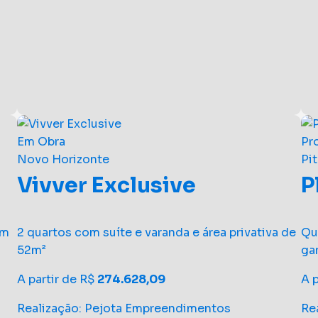
Em Obra
Pr
Novo Horizonte
Pi
Vivver Exclusive
P
om
2 quartos com suíte e varanda e área privativa de
Qu
52m²
ga
A partir de R$
274.628,09
A 
Realização: Pejota Empreendimentos
Re